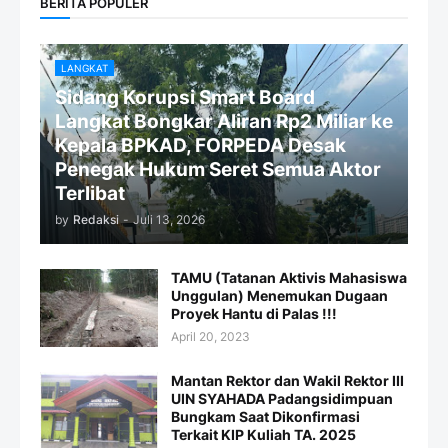
BERITA POPULER
LANGKAT
Sidang Korupsi Smart Board
Langkat Bongkar Aliran Rp2 Miliar ke
Kepala BPKAD, FORPEDA Desak
Penegak Hukum Seret Semua Aktor
Terlibat
by
Redaksi
-
Juli 13, 2026
TAMU (Tatanan Aktivis Mahasiswa
Unggulan) Menemukan Dugaan
Proyek Hantu di Palas !!!
April 20, 2023
Mantan Rektor dan Wakil Rektor III
UIN SYAHADA Padangsidimpuan
Bungkam Saat Dikonfirmasi
Terkait KIP Kuliah TA. 2025