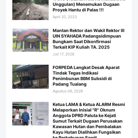
Unggulan) Menemukan Dugaan
Proyek Hantu di Palas !!!
April 20, 2023
Mantan Rektor dan Wakil Rektor III
UIN SYAHADA Padangsidimpuan
Bungkam Saat Dikonfirmasi
Terkait KIP Kuliah TA. 2025
Juli 17, 2026
FORPEDA Langkat Desak Aparat
Tindak Tegas Indikasi
Penimbunan BBM Subsidi di
Padang Tualang
Agustus 06, 2026
Ketua LAMA & Ketua ALARM Resmi
Melaporkan Inisial "R" Oknum
Anggota DPRD Paluta ke Kejati
Sumut Terkait Dugaan Perusakan
Kawasan Hutan dan Pembalakan
Kayu Hutan Dialihkan Fungsikan
ke Perkebunan Sawit