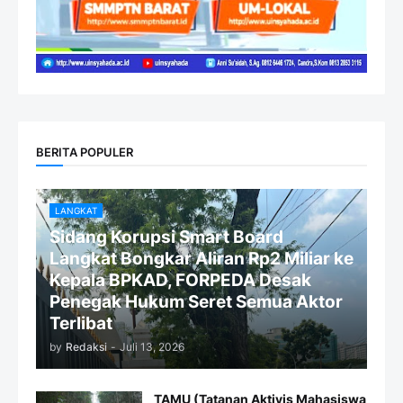
BERITA POPULER
LANGKAT
Sidang Korupsi Smart Board
Langkat Bongkar Aliran Rp2 Miliar ke
Kepala BPKAD, FORPEDA Desak
Penegak Hukum Seret Semua Aktor
Terlibat
by
Redaksi
-
Juli 13, 2026
TAMU (Tatanan Aktivis Mahasiswa