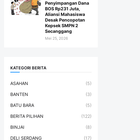
Penyimpangan Dana
BOS Rp231 Juta,
Aliansi Mahasiswa
Desak Pencopotan
Kepsek SMPN 2
Secanggang
Mei 25, 2026
KATEGORI BERITA
ASAHAN
(5)
BANTEN
(3)
BATU BARA
(5)
BERITA PILIHAN
(122)
BINJAI
(8)
DELI SERDANG
(17)