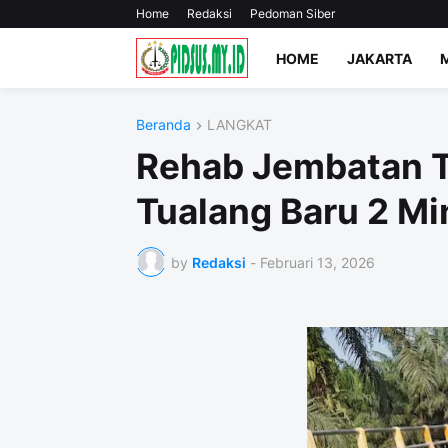
Home
Redaksi
Pedoman Siber
HOME
JAKARTA
Beranda
LANGKAT
Rehab Jembatan T
Tualang Baru 2 Mi
by
Redaksi
-
Februari 13, 2026