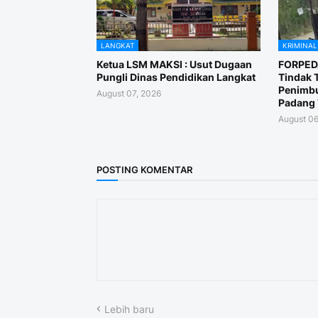
LANGKAT
KRIMINAL
Ketua LSM MAKSI : Usut Dugaan
FORPEDA
Pungli Dinas Pendidikan Langkat
Tindak T
Penimbu
August 07, 2026
Padang 
August 06
POSTING KOMENTAR
Lebih baru