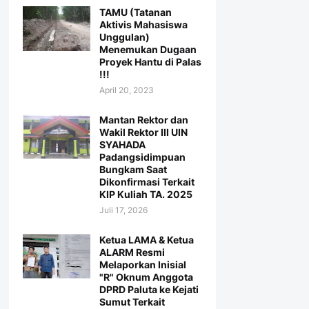
TAMU (Tatanan
Aktivis Mahasiswa
Unggulan)
Menemukan Dugaan
Proyek Hantu di Palas
!!!
April 20, 2023
Mantan Rektor dan
Wakil Rektor III UIN
SYAHADA
Padangsidimpuan
Bungkam Saat
Dikonfirmasi Terkait
KIP Kuliah TA. 2025
Juli 17, 2026
Ketua LAMA & Ketua
ALARM Resmi
Melaporkan Inisial
"R" Oknum Anggota
DPRD Paluta ke Kejati
Sumut Terkait