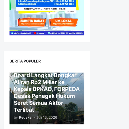
LANGKAT
BERITA POPULER
Sidang Korupsi Smart
Board Langkat Bongkar
Aliran Rp2 Miliar ke
Kepala BPKAD, FORPEDA
Desak Penegak Hukum
Seret Semua Aktor
Terlibat
by
Redaksi
-
Juli 13, 2026